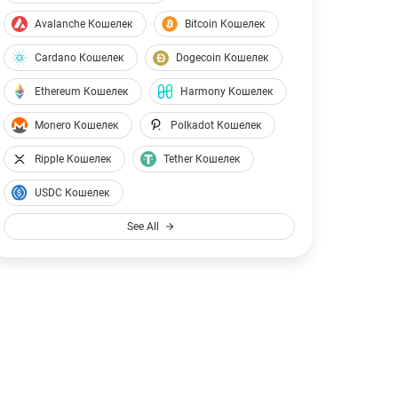
XRP
$117.65
Avalanche Кошелек
Bitcoin Кошелек
Tether
195
USDT
$194.84
Cardano Кошелек
Dogecoin Кошелек
USDC
89
USDC
$88.99
Ethereum Кошелек
Harmony Кошелек
Monero Кошелек
Polkadot Кошелек
Ripple Кошелек
Tether Кошелек
USDC Кошелек
See All