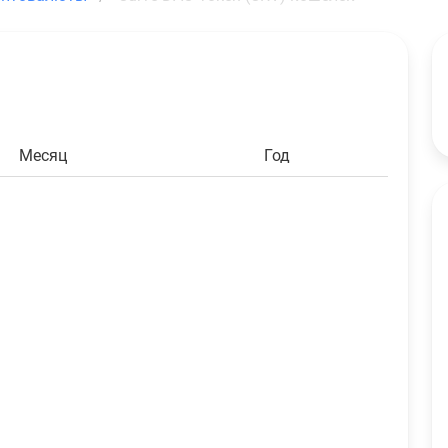
Shiba Inu
2201900
SHIB
$10.35
Aave
2
AAVE
$178.29
Solana
5.49
SOL
$399.92
Elrond
19.82
EGLD
$55.55
Месяц
Год
Ethereum PoW
2.732
ETHW
$0.67
Aptos
12.732
APT
$7.54
Bitcoin
0.732
BTC
$47,149.78
Cardano
105.38
ADA
$21.30
Dogecoin
1064.95
DOGE
$73.36
Ethereum
1.38
ETH
$2,629.92
Harmony
753.1193
ONE
$0.94