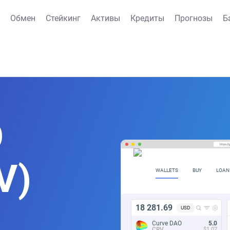
Обмен
Стейкинг
Активы
Кредиты
Прогнозы
Б
O
https:/
V)
WALLETS
BUY
LOAN
18 281.69
USD
Curve DAO
5.0
CRV
$1.07