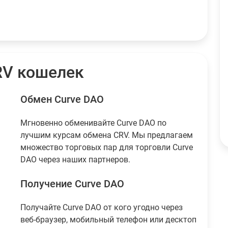
Litecoin
2.4107
LTC
$109.67
Ripple
113.9
XRP
$117.65
Tether
195
USDT
$194.84
RV кошелек
USDC
89
USDC
$88.99
Обмен Curve DAO
Мгновенно обменивайте Curve DAO по
лучшим курсам обмена CRV. Мы предлагаем
множество торговых пар для торговли Curve
DAO через наших партнеров.
Получение Curve DAO
Получайте Curve DAO от кого угодно через
веб-браузер, мобильный телефон или десктоп