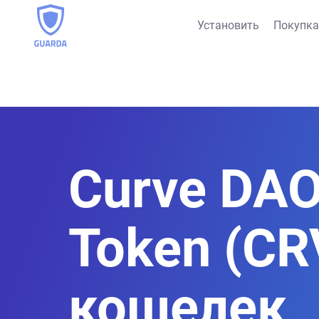
Установить
Покупка
Curve DA
Token (CR
кошелек