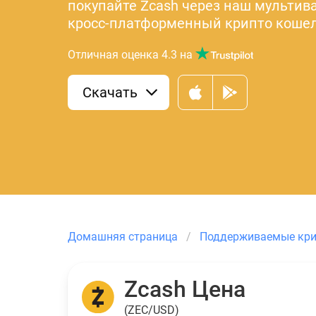
покупайте Zcash через наш мульти
кросс-платформенный крипто кошел
Отличная оценка
4.3
на
Скачать
Домашняя страница
Поддерживаемые кр
Zcash Цена
(ZEC/USD)