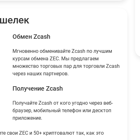
XRP
$116.24
Tether
195
USDT
$194.87
ошелек
USDC
89
USDC
$88.99
Обмен Zcash
Мгновенно обменивайте Zcash по лучшим
курсам обмена ZEC. Мы предлагаем
множество торговых пар для торговли Zcash
через наших партнеров.
Получение Zcash
Получайте Zcash от кого угодно через веб-
браузер, мобильный телефон или десктоп
приложение.
те свои ZEC и 50+ криптовалют так, как это