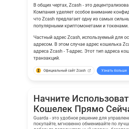
В общих чертах, Zcash - это децентрализо
Компания уделяет особое внимание конфид
что Zcash предлагает одну из самых сильн
популярными криптомонетами и токенами.
Частный адрес Zcash, используемый для ос
адресом. В этом случае адрес кошелька Zca
адреса Zcash - T-адрес. Этот тип адреса 
транзакций.
Официальный сайт Zcash
Узнать больше
Начните Использоват
Кошелек Прямо Сейч
Guarda - это удобное решение для управле
покупайте, мгновенно обменивайте по луч