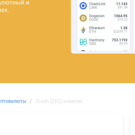
валютный и
ChainLink
11.143
LINK
$91.38
ек.
Dogecoin
1064.95
DOGE
$74.22
Ethereum
1.38
ETH
$2,639.71
Harmony
753.1193
ONE
$0.93
Hedera
99
HBAR
$6.67
Kusama
4.092
KSM
$12.58
Hedera
99
HBAR
$6.67
Axie Infinity
7.039
AXS
$6.29
иптовалюты
Zcash (ZEC) кошелек
Decentraland
203.045
MANA
$13.40
Shiba Inu
2201900
SHIB
$10.11
Shiba Inu
2201900
SHIB
$10.11