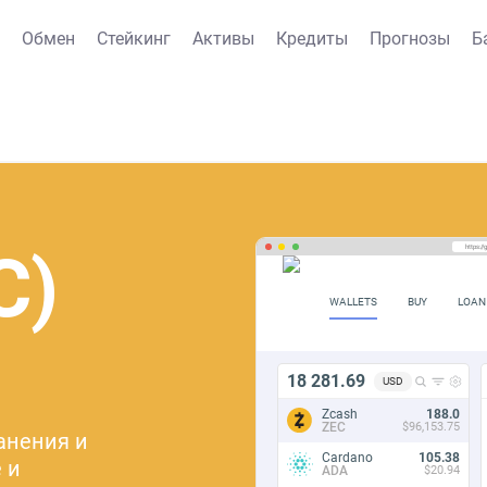
Обмен
Стейкинг
Активы
Кредиты
Прогнозы
Б
C)
https:/
WALLETS
BUY
LOAN
18 281.69
USD
Zcash
188.0
ZEC
$96,153.75
ранения и
Cardano
105.38
 и
ADA
$20.94