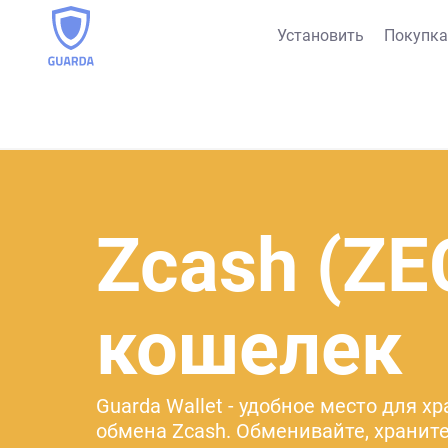
Установить
Покупка
Zcash (ZE
кошелек
Guarda Wallet - удобное место для х
обмена Zcash. Обменивайте, храните