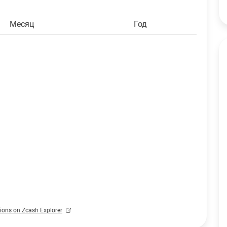
Aave
2
AAVE
$179.56
Месяц
Год
Solana
5.49
SOL
$403.44
Elrond
19.82
EGLD
$52.70
Ethereum PoW
2.732
ETHW
$0.67
Aptos
12.732
APT
$7.39
Bitcoin
0.732
BTC
$47,419.26
Cardano
105.38
ADA
$20.94
Dogecoin
1064.95
DOGE
$74.22
Ethereum
1.38
ETH
$2,639.71
Harmony
753.1193
ONE
$0.93
Litecoin
2.4107
tions on Zcash Explorer
LTC
$109.56
Ripple
113.9