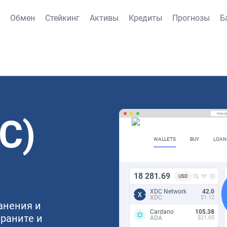
Обмен
Стейкинг
Активы
Кредиты
Прогнозы
Б
https:/
C)
WALLETS
BUY
LOAN
18 281.69
USD
XDC Network
42.0
XDC
$1.12
ранения и
Cardano
105.38
храните и
ADA
$21.05