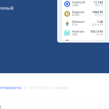
ChainLink
11.143
LINK
$90.70
енный
Dogecoin
1064.95
DOGE
$73.51
Ethereum
1.38
ETH
$2,616.14
Harmony
753.1193
ONE
$0.94
Hedera
99
HBAR
$6.75
Kusama
4.092
KSM
$12.57
Hedera
99
HBAR
$6.75
Axie Infinity
7.039
AXS
$6.20
Decentraland
203.045
MANA
$13.32
иптовалюты
XinFin (XDC) кошелек
Shiba Inu
2201900
SHIB
$10.07
Shiba Inu
2201900
SHIB
$10.07
а