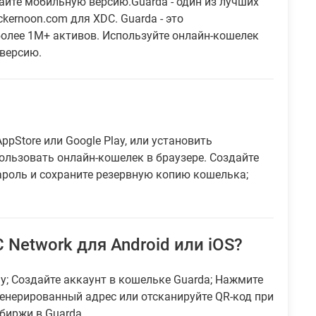
айте мобильную версию.Guarda - один из лучших
kernoon.com для XDC. Guarda - это
олее 1M+ активов. Используйте онлайн-кошелек
 версию.
?
ppStore или Google Play, или установить
ользовать онлайн-кошелек в браузере. Создайте
ароль и сохраните резервную копию кошелька;
 Network для Android или iOS?
ay; Создайте аккаунт в кошельке Guarda; Нажмите
генерированный адрес или отсканируйте QR-код при
биржи в Guarda.