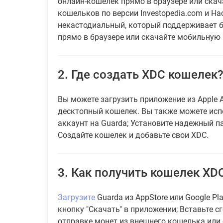
онлайн-кошелек прямо в браузере или скач
кошельков по версии Investopedia.com и Hac
некастодиальный, который поддерживает б
прямо в браузере или скачайте мобильную
2.
Где создать XDC кошелек
Вы можете загрузить приложение из Apple A
десктопный кошелек. Вы также можете исп
аккаунт на Guarda; Установите надежный п
Создайте кошелек и добавьте свои XDC.
3.
Как получить кошелек XDC
Загрузите
Guarda из AppStore или Google Pl
кнопку "Скачать" в приложении; Вставьте с
отправке монет из внешнего кошелька или 