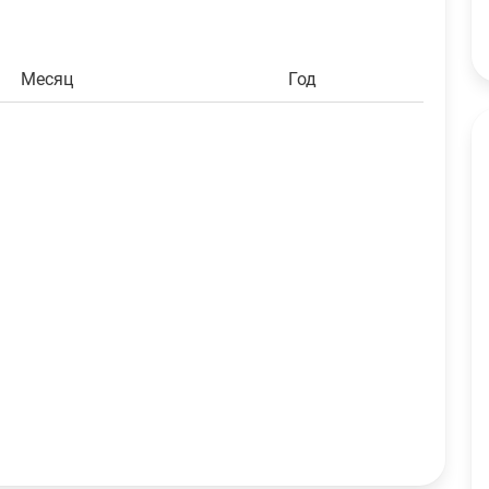
Aave
2
AAVE
$180.38
Solana
5.49
SOL
$398.81
Месяц
Год
Elrond
19.82
EGLD
$52.32
Ethereum PoW
2.732
ETHW
$0.67
Aptos
12.732
APT
$7.47
Bitcoin
0.732
BTC
$46,966.33
Cardano
105.38
ADA
$21.05
Dogecoin
1064.95
DOGE
$73.51
Ethereum
1.38
ETH
$2,616.14
Harmony
753.1193
ONE
$0.94
Litecoin
2.4107
LTC
$109.39
Ripple
113.9