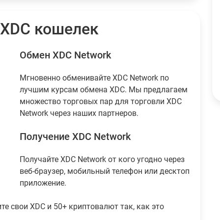
XRP
$116.41
Tether
195
USDT
$194.80
 XDC кошелек
USDC
89
USDC
$88.99
Обмен XDC Network
Мгновенно обменивайте XDC Network по
лучшим курсам обмена XDC. Мы предлагаем
множество торговых пар для торговли XDC
Network через наших партнеров.
Получение XDC Network
Получайте XDC Network от кого угодно через
веб-браузер, мобильный телефон или десктоп
приложение.
ите свои XDC и 50+ криптовалют так, как это