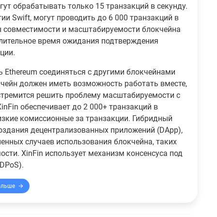
гут обрабатывать только 15 транзакций в секунду.
ии Swift, могут проводить до 6 000 транзакций в
мы совместимости и масштабируемости блокчейна
 длительное время ожидания подтверждения
ции.
ь Ethereum соединяться с другими блокчейнами
чейн должен иметь возможность работать вместе,
 стремится решить проблему масштабируемости с
nFin обеспечивает до 2 000+ транзакций в
низкие комиссионные за транзакции. Гибридный
создания децентрализованных приложений (DApp),
енных случаев использования блокчейна, таких
сти. XinFin использует механизм консенсуса под
XDPoS).
ольше