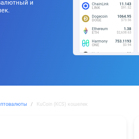
ивалютный и
ChainLink
11.143
LINK
$91.52
ек.
Dogecoin
1064.95
DOGE
$73.56
Ethereum
1.38
ETH
$2,638.63
Harmony
753.1193
ONE
$0.94
Hedera
99
HBAR
$6.88
Kusama
4.092
KSM
$12.82
Hedera
99
HBAR
$6.88
Axie Infinity
7.039
AXS
$6.31
иптовалюты
KuCoin (KCS) кошелек
Decentraland
203.045
MANA
$13.49
Shiba Inu
2201900
SHIB
$10.39
Shiba Inu
2201900
SHIB
$10.39