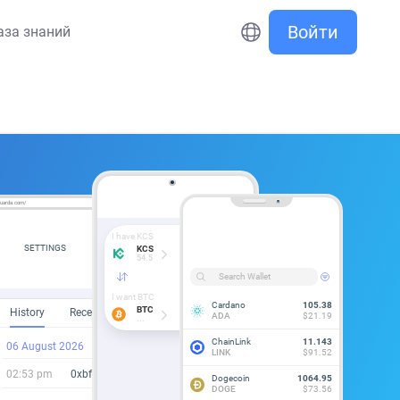
Войти
аза знаний
Exchange
/guarda.com/
Total Balance
I have KCS
$18,281.69
SETTINGS
KCS
54.5
Search Wallet
I want BTC
Cardano
105.38
BTC
History
Receive
Send
Exchange
ADA
$21.19
...
ChainLink
11.143
06 August 2026
LINK
$91.52
02:53 pm
0xbfc066e259b...07f3ad60bcb38
Dogecoin
1064.95
DOGE
$73.56