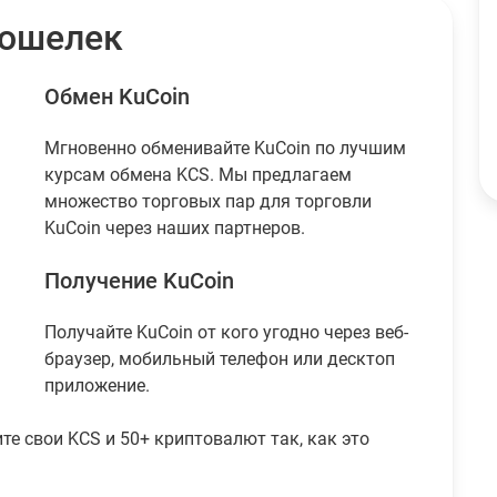
XRP
$119.27
кошелек
Tether
195
USDT
$194.82
USDC
89
Обмен KuCoin
USDC
$88.99
Мгновенно обменивайте KuCoin по лучшим
курсам обмена KCS. Мы предлагаем
множество торговых пар для торговли
KuCoin через наших партнеров.
Получение KuCoin
Получайте KuCoin от кого угодно через веб-
браузер, мобильный телефон или десктоп
приложение.
ите свои KCS и 50+ криптовалют так, как это