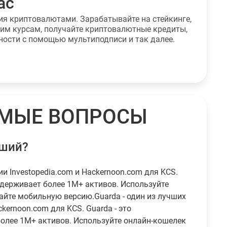
ас
ния криптовалютами. Зарабатывайте на стейкинге,
шим курсам, получайте криптовалютные кредиты,
ности с помощью мультиподписи и так далее.
ЕМЫЕ ВОПРОСЫ
чший?
ии Investopedia.com и Hackernoon.com для KCS.
ддерживает более 1M+ активов. Используйте
айте мобильную версию.Guarda - один из лучших
kernoon.com для KCS. Guarda - это
олее 1M+ активов. Используйте онлайн-кошелек