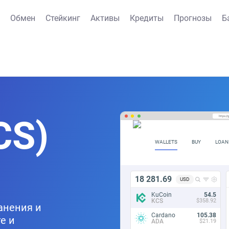
Обмен
Стейкинг
Активы
Кредиты
Прогнозы
Б
CS)
https:/
WALLETS
BUY
LOAN
18 281.69
USD
KuCoin
54.5
KCS
$358.92
ранения и
Cardano
105.38
е и
ADA
$21.19