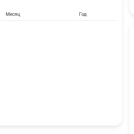
Aave
2
AAVE
$178.31
Месяц
Год
Solana
5.49
SOL
$403.07
Elrond
19.82
EGLD
$55.57
Ethereum PoW
2.732
ETHW
$0.68
Aptos
12.732
APT
$7.52
Bitcoin
0.732
BTC
$47,379.60
Cardano
105.38
ADA
$21.19
Dogecoin
1064.95
DOGE
$73.56
Ethereum
1.38
ETH
$2,638.63
Harmony
753.1193
ONE
$0.94
Litecoin
2.4107
LTC
$109.91
Ripple
113.9